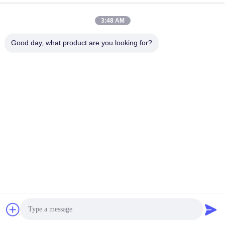
June 30, 2026
June 30, 2026
3:48 AM
Good day, what product are you looking for?
00:06
00:12
Lưới địa kỹ thuật Polypropylen
HASSAN HDPE Geocell giúp ổn định
cường độ cao để ổn định đất
đất vượt trội
Plastic Geogrid Mesh
Nhựa Địa Kỹ Thuật
June 30, 2026
June 30, 2026
00:09
00:03
HDPE Geocell For Stronger Road
Stop Asphalt Cracks with 250gsm
Construction And Stability
Warp Knitted Geotextile
Nhựa Địa Kỹ Thuật
Vải Địa Kỹ Thuật Dệt
June 30, 2026
June 30, 2026