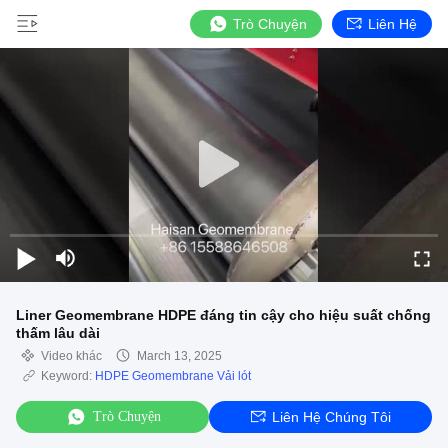
Trò Chuyện
Liên Hệ
Liner Geomembrane HDPE đáng tin cậy cho hiệu suất chống
thấm lâu dài
Video khác
March 13, 2025
Keyword:
HDPE Geomembrane Vải lót
Trò Chuyện
Liên Hệ Chúng Tôi