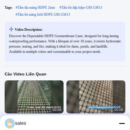
Tags:
#
Tấm địa màng HDPE 2mm
#
Tấm lót đập hdpe GRI GM13
#
Tấm lót màng lưới HDPE GRI GM13
Video Description:
Discover the Dependable HDPE Geomembrane Liner, designed for long-lasting
waterproofing performance. With a lifespan of over 10 years, it resists hydrostatic
pressure, tearing, and fire, making it ideal for dams, ponds, and landfills.
Available in multiple colors and customizable to your project needs.
Các Video Liên Quan
00:06
00:06
Lưới địa kỹ thuật đơn trục cường độ
Lưới địa kỹ thuật đơn trục cường độ
sales
cao để gia cố đường
cao để gia cố đường
Plastic Geogrid Mesh
Plastic Geogrid Mesh