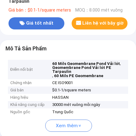
Tarpaulin
Giá bán：$0.1-1/square meters
MOQ：8.000 mét vuông
Giá tốt nhất
Liên hệ với bây giờ
Mô Tả Sản Phẩm
,
60 Mils Geomembrane Pond Vải lót
Geomembrane Pond Vải lót PE
Điểm nổi bật
Tarpaulin
,
60 Mils PE Geomembrane
Chứng nhận
CE ISO9001
Giá bán
$0.1-1/square meters
Hàng hiệu
HASSAN
Khả năng cung cấp
30000 mét vuông mỗi ngày
Nguồn gốc
Trung Quốc
Xem thêm