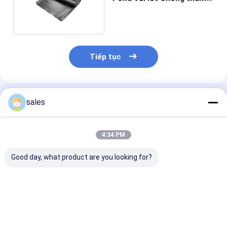
PE Tarpaulin
Tiếp tục
Sản Phẩm Khuyến Cáo
sales
4:34 PM
Good day, what product are you looking for?
LDPE Geomembrane
Nuôi cá Lót màng
Tấm lót màng 
Plastic Vải lót chôn
địa chất LDPE Màu
chất LDPE 0,
lấp 1m 2m 3m Chiều
đen dệt tấm lót hạng
Tấm lót ao nu
rộng chống xé
nặng Plasitc