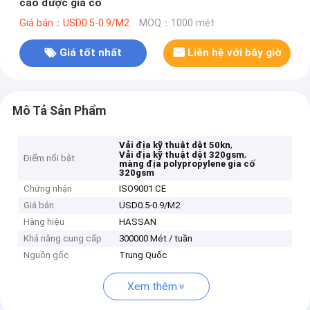
cao được gia cố
Giá bán：USD0.5-0.9/M2
MOQ：1000 mét
Giá tốt nhất
Liên hệ với bây giờ
Mô Tả Sản Phẩm
,
Vải địa kỹ thuật dệt 50kn
,
Vải địa kỹ thuật dệt 320gsm
Điểm nổi bật
màng địa polypropylene gia cố
320gsm
Chứng nhận
ISO9001 CE
Giá bán
USD0.5-0.9/M2
Hàng hiệu
HASSAN
Khả năng cung cấp
300000 Mét / tuần
Nguồn gốc
Trung Quốc
Xem thêm