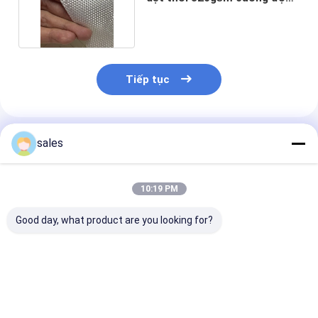
cao được gia cố
Tiếp tục
Sản Phẩm Khuyến Cáo
sales
10:19 PM
Good day, what product are you looking for?
Vải địa kỹ thuật dệt
Vải địa kỹ thuật dệt
Vải dệt địa dệ
cao cấp ổn định đất
sợi có độ bền cao để
thiết kế để ng
công suất cao cho
gia cố nền mềm
ngừa xói mòn 
cơ sở hạ tầng nặng
di dời tổng hợ