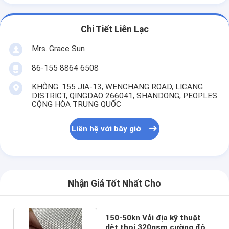
Chi Tiết Liên Lạc
Mrs. Grace Sun
86-155 8864 6508
KHÔNG. 155 JIA-13, WENCHANG ROAD, LICANG
DISTRICT, QINGDAO 266041, SHANDONG, PEOPLES
CỘNG HÒA TRUNG QUỐC
Liên hệ với bây giờ
Nhận Giá Tốt Nhất Cho
150-50kn Vải địa kỹ thuật
dệt thoi 320gsm cường độ