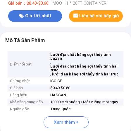
Giá bán：$0.40-$0.60
MOQ：1 * 20FT CONTAINER
Giá tốt nhất
Liên hệ với bây giờ
Mô Tả Sản Phẩm
Lưới địa chất bằng sợi thủy tinh
bazan
,
Điểm nổi bật
Lưới địa chất bằng sợi thủy tinh hai
trục
,
lưới đan bằng sợi thủy tinh hai trục
Chứng nhận
ISO CE
Giá bán
$0.40-$0.60
Hàng hiệu
HASSAN
Khả năng cung cấp
10000 Mét vuông / Mét vuông mỗi ngày
Nguồn gốc
Trung Quốc
Xem thêm