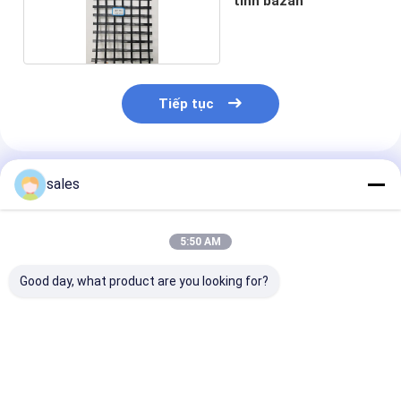
tinh bazan
Tiếp tục
Sản Phẩm Khuyến Cáo
sales
5:50 AM
Good day, what product are you looking for?
Khả năng chống tia
Geogrid sợi thủy tinh
100g/m2-800
UV tuyệt vời Geogrid
được phủ polymer
Warp đan sợi 
sợi thủy tinh cho xây
cho các ứng dụng
tinh Geogrids 
dựng đường 1m-6m
Warp Biaxial trong
pháp tốt nhất 